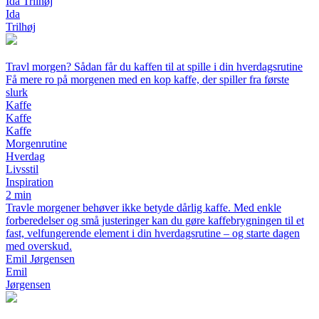
Ida Trilhøj
Ida
Trilhøj
Travl morgen? Sådan får du kaffen til at spille i din hverdagsrutine
Få mere ro på morgenen med en kop kaffe, der spiller fra første
slurk
Kaffe
Kaffe
Kaffe
Morgenrutine
Hverdag
Livsstil
Inspiration
2 min
Travle morgener behøver ikke betyde dårlig kaffe. Med enkle
forberedelser og små justeringer kan du gøre kaffebrygningen til et
fast, velfungerende element i din hverdagsrutine – og starte dagen
med overskud.
Emil Jørgensen
Emil
Jørgensen