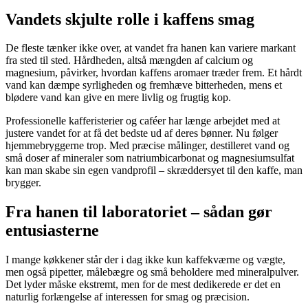
Vandets skjulte rolle i kaffens smag
De fleste tænker ikke over, at vandet fra hanen kan variere markant
fra sted til sted. Hårdheden, altså mængden af calcium og
magnesium, påvirker, hvordan kaffens aromaer træder frem. Et hårdt
vand kan dæmpe syrligheden og fremhæve bitterheden, mens et
blødere vand kan give en mere livlig og frugtig kop.
Professionelle kafferisterier og caféer har længe arbejdet med at
justere vandet for at få det bedste ud af deres bønner. Nu følger
hjemmebryggerne trop. Med præcise målinger, destilleret vand og
små doser af mineraler som natriumbicarbonat og magnesiumsulfat
kan man skabe sin egen vandprofil – skræddersyet til den kaffe, man
brygger.
Fra hanen til laboratoriet – sådan gør
entusiasterne
I mange køkkener står der i dag ikke kun kaffekværne og vægte,
men også pipetter, målebægre og små beholdere med mineralpulver.
Det lyder måske ekstremt, men for de mest dedikerede er det en
naturlig forlængelse af interessen for smag og præcision.