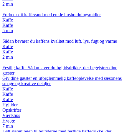
2 min
Forbedr dit kaffevand med enkle husholdningsmidler
Kaffe
Kaffe
5 min
Sådan bevarer du kaffens kvalitet mod luft, lys, fugt og varme
Kaffe
Kaffe
2 min
Festlig kaffe: Sådan laver du højtidsdrikke, der begejstrer dine
gæster
Giv dine gæster en uforglemmelig kaffeoplevelse med sæsonens
smage og kreative detaljer
Kaffe
Kaffe
Kaffe
Højtider
Opskrifter
Værtstips
Hygge
7 min
Løft stemningen til højtiderne med festlige kaffedrikke, der