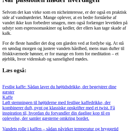
Selvom det kan virke som en nicheinteresse, er der også en praktisk
side af vandnørderiet. Mange oplever, at en bedre forståelse af
vandet ikke kun forbedrer smagen, men også forlænger levetiden på
udstyr som espressomaskiner og kedler, der ellers kan tage skade af
kalk.
For de fleste handler det dog om glæden ved at fordybe sig. At stå
en søndag morgen og justere vandets hårdhed, mens man dufter til
friskkværnede bønner, er for mange en form for meditation – et
øjeblik, hvor videnskab og sanselighed mødes.
Læs også:
Festlig kaffe: Sådan laver du højtidsdrikke, der begejstrer dine
gæster
Kaffe
Løft stemningen til højtiderne med festlige kaffedrikke, der
kombinerer duft, pynt og klassiske opskrifter med et twist. Få
inspiration til, hvordan du forvandler din daglige kop til en
oplevelse, der samler gæsterne omkring bordet.
Vandets rolle i kaffen – sådan påvirker temperatur og bryggetid