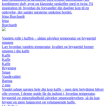
kombinerer duft, pynt og klassiske opskrifter med et twist. Få
inspiration til, hvordan du forvandler din daglige kop til en
oplevelse, der samler gæsterne omkring bordet.
Irina Burchardt
Irina
Burchardt
Vandets rolle i kaffen – sådan påvirker temperatur og bryggetid
smagen
Lær hvordan vandets temperatur, kvalitet og bryggetid former
smagen i din kaffe
Kaffe
Kaffe
Kaffe
Brygning
Smag
Vandkvalitet
Barista
2 min
Vandet udgør næsten hele din kop kaffe – men dets betydning bliver
ofte overset. I denne guide får du indsigt i, hvordan temperatur,
bryggetid og mineralindhold påvirker smagsoplevelsen, så du kan
brygge en mere balanceret og velsmagende kaffe.