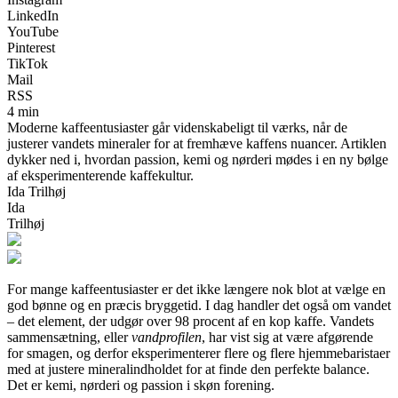
LinkedIn
YouTube
Pinterest
TikTok
Mail
RSS
4 min
Moderne kaffeentusiaster går videnskabeligt til værks, når de
justerer vandets mineraler for at fremhæve kaffens nuancer. Artiklen
dykker ned i, hvordan passion, kemi og nørderi mødes i en ny bølge
af eksperimenterende kaffekultur.
Ida Trilhøj
Ida
Trilhøj
For mange kaffeentusiaster er det ikke længere nok blot at vælge en
god bønne og en præcis bryggetid. I dag handler det også om vandet
– det element, der udgør over 98 procent af en kop kaffe. Vandets
sammensætning, eller
vandprofilen
, har vist sig at være afgørende
for smagen, og derfor eksperimenterer flere og flere hjemmebaristaer
med at justere mineralindholdet for at finde den perfekte balance.
Det er kemi, nørderi og passion i skøn forening.