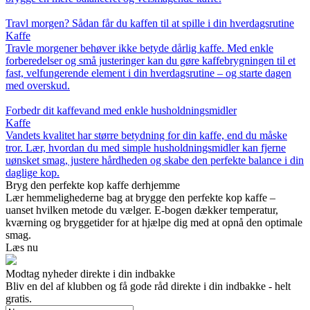
Travl morgen? Sådan får du kaffen til at spille i din hverdagsrutine
Kaffe
Travle morgener behøver ikke betyde dårlig kaffe. Med enkle
forberedelser og små justeringer kan du gøre kaffebrygningen til et
fast, velfungerende element i din hverdagsrutine – og starte dagen
med overskud.
Forbedr dit kaffevand med enkle husholdningsmidler
Kaffe
Vandets kvalitet har større betydning for din kaffe, end du måske
tror. Lær, hvordan du med simple husholdningsmidler kan fjerne
uønsket smag, justere hårdheden og skabe den perfekte balance i din
daglige kop.
Bryg den perfekte kop kaffe derhjemme
Lær hemmelighederne bag at brygge den perfekte kop kaffe –
uanset hvilken metode du vælger. E-bogen dækker temperatur,
kværning og bryggetider for at hjælpe dig med at opnå den optimale
smag.
Læs nu
Modtag nyheder direkte i din indbakke
Bliv en del af klubben og få gode råd direkte i din indbakke - helt
gratis.