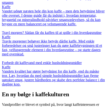
smagen
Kaffe
Vandet udgør næsten hele din kop kaffe – men dets betydning bliver
ofte overset. I denne guide får du indsigt i, hvordan temperatur,
bryggetid og mineralindhold påvirker smagsoplevelsen, så du kan
brygge en mere balanceret og velsmagende kaffe.
Travl morgen? Sådan får du kaffen til at spille i din hverdagsrutine
Kaffe
Travle morgener behøver ikke betyde dårlig kaffe. Med enkle
forberedelser og små justeringer kan du gøre kaffebrygningen til et
fast, velfungerende element i din hverdagsrutine – og starte dagen
med overskud.
Forbedr dit kaffevand med enkle husholdningsmidler
Kaffe
Vandets kvalitet har større betydning for din kaffe, end du måske
tror. Lær, hvordan du med simple husholdningsmidler kan fjerne
uønsket smag, justere hårdheden og skabe den perfekte balance i din
daglige kop.
En ny bølge i kaffekulturen
Vandprofiler er blevet et symbol på, hvor langt kaffeinteressen er