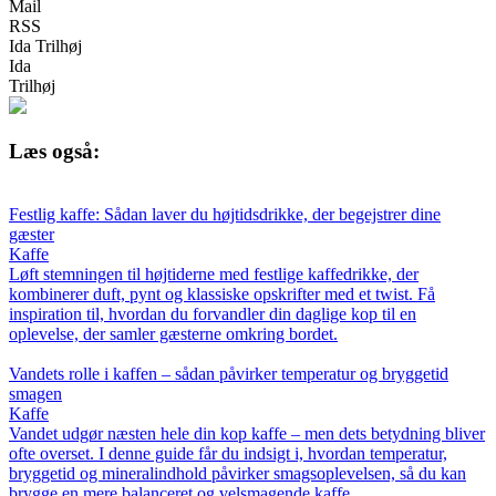
Mail
RSS
Ida Trilhøj
Ida
Trilhøj
Læs også:
Festlig kaffe: Sådan laver du højtidsdrikke, der begejstrer dine
gæster
Kaffe
Løft stemningen til højtiderne med festlige kaffedrikke, der
kombinerer duft, pynt og klassiske opskrifter med et twist. Få
inspiration til, hvordan du forvandler din daglige kop til en
oplevelse, der samler gæsterne omkring bordet.
Vandets rolle i kaffen – sådan påvirker temperatur og bryggetid
smagen
Kaffe
Vandet udgør næsten hele din kop kaffe – men dets betydning bliver
ofte overset. I denne guide får du indsigt i, hvordan temperatur,
bryggetid og mineralindhold påvirker smagsoplevelsen, så du kan
brygge en mere balanceret og velsmagende kaffe.