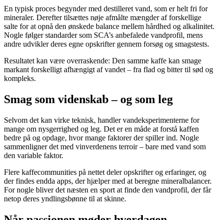
En typisk proces begynder med destilleret vand, som er helt fri for
mineraler. Derefter tilsættes nøje afmålte mængder af forskellige
salte for at opnå den ønskede balance mellem hårdhed og alkalinitet.
Nogle følger standarder som SCA’s anbefalede vandprofil, mens
andre udvikler deres egne opskrifter gennem forsøg og smagstests.
Resultatet kan være overraskende: Den samme kaffe kan smage
markant forskelligt afhængigt af vandet – fra flad og bitter til sød og
kompleks.
Smag som videnskab – og som leg
Selvom det kan virke teknisk, handler vandeksperimenterne for
mange om nysgerrighed og leg. Det er en måde at forstå kaffen
bedre på og opdage, hvor mange faktorer der spiller ind. Nogle
sammenligner det med vinverdenens terroir – bare med vand som
den variable faktor.
Flere kaffecommunities på nettet deler opskrifter og erfaringer, og
der findes endda apps, der hjælper med at beregne mineralbalancer.
For nogle bliver det næsten en sport at finde den vandprofil, der får
netop deres yndlingsbønne til at skinne.
Når passionen møder hverdagen