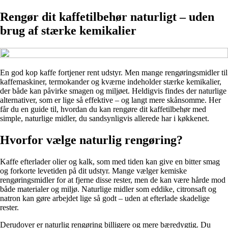
Rengør dit kaffetilbehør naturligt – uden
brug af stærke kemikalier
En god kop kaffe fortjener rent udstyr. Men mange rengøringsmidler til
kaffemaskiner, termokander og kværne indeholder stærke kemikalier,
der både kan påvirke smagen og miljøet. Heldigvis findes der naturlige
alternativer, som er lige så effektive – og langt mere skånsomme. Her
får du en guide til, hvordan du kan rengøre dit kaffetilbehør med
simple, naturlige midler, du sandsynligvis allerede har i køkkenet.
Hvorfor vælge naturlig rengøring?
Kaffe efterlader olier og kalk, som med tiden kan give en bitter smag
og forkorte levetiden på dit udstyr. Mange vælger kemiske
rengøringsmidler for at fjerne disse rester, men de kan være hårde mod
både materialer og miljø. Naturlige midler som eddike, citronsaft og
natron kan gøre arbejdet lige så godt – uden at efterlade skadelige
rester.
Derudover er naturlig rengøring billigere og mere bæredygtig. Du