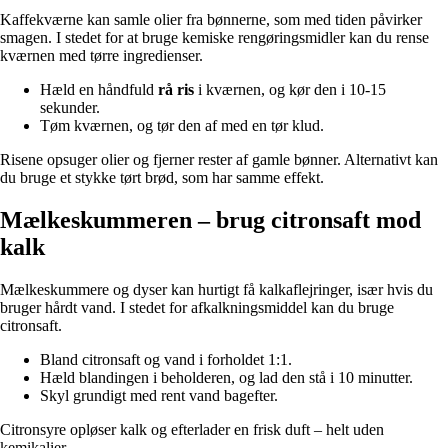
Kaffekværne kan samle olier fra bønnerne, som med tiden påvirker
smagen. I stedet for at bruge kemiske rengøringsmidler kan du rense
kværnen med tørre ingredienser.
Hæld en håndfuld
rå ris
i kværnen, og kør den i 10-15
sekunder.
Tøm kværnen, og tør den af med en tør klud.
Risene opsuger olier og fjerner rester af gamle bønner. Alternativt kan
du bruge et stykke tørt brød, som har samme effekt.
Mælkeskummeren – brug citronsaft mod
kalk
Mælkeskummere og dyser kan hurtigt få kalkaflejringer, især hvis du
bruger hårdt vand. I stedet for afkalkningsmiddel kan du bruge
citronsaft.
Bland citronsaft og vand i forholdet 1:1.
Hæld blandingen i beholderen, og lad den stå i 10 minutter.
Skyl grundigt med rent vand bagefter.
Citronsyre opløser kalk og efterlader en frisk duft – helt uden
kemikalier.