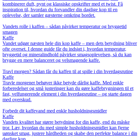
kombinerer duft, pynt og klassiske opskrifter med et twist. Få
inspiration til, hvordan du forvandler din daglige kop til en
oplevelse, der samler gæsterne omkring bordet.
Vandets rolle i kaffen – sådan påvirker temperatur og bryggetid
smagen
Kaffe
Vandet udgør næsten hele din kop kaffe – men dets betydning bliver
ofte overset. I denne guide får du indsigt i, hvordan temperatur,
bryggetid og mineralindhold påvirker smagsoplevelsen, så du kan
brygge en mere balanceret og velsmagende kaffe.
Travl morgen? Sådan får du kaffen til at spille i din hverdagsrutine
Kaffe
Travle morgener behøver ikke betyde dårlig kaffe. Med enkle
forberedelser og små justeringer kan du gøre kaffebrygningen til et
fast, velfungerende element i din hverdagsrutine – og starte dagen
med overskud.
Forbedr dit kaffevand med enkle husholdningsmidler
Kaffe
Vandets kvalitet har større betydning for din kaffe, end du måske
tror. Lær, hvordan du med simple husholdningsmidler kan fjerne
uønsket smag, justere hårdheden og skabe den perfekte balance i din
daglige kop.