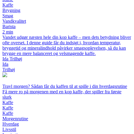
Kaffe
Brygning
Smag
Vandkvalitet
Barista
2 min
Vandet udgør næsten hele din kop kaffe – men dets betydning bliver
ofte overset. I denne guide får du indsigt i, hvordan temperatur,
bryggetid og mineralindhold påvirker smagsoplevelsen, så du kan
brygge en mere balanceret og velsmagende kaffe.
Ida Trilhøj
Ida
Trilhøj
Travl morgen? Sådan får du kaffen til at spille i din hverdagsrutine
Få mere ro på morgenen med en kop kaffe, der spiller fra første
slurk
Kaffe
Kaffe
Kaffe
Morgenrutine
Hverdag
Livsstil