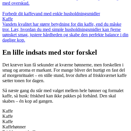
med overskud.
Forbedr dit kaffevand med enkle husholdningsmidler
Kaffe
Vandets kvalitet har større betydning for din kaffe, end du måske
tror. Lær, hvordan du med simple husholdningsmidler kan fjerne
uønsket smag, justere hårdheden og skabe den perfekte balance i din
daglige kop.
En lille indsats med stor forskel
Det kræver kun få sekunder at kværne bønnerne, men forskellen i
smag og aroma er markant. For mange bliver det hurtigt en fast del
af morgenritualet – en stille stund, hvor duften af friskkværnet kaffe
sætter tonen for dagen.
Så næste gang du står med valget mellem hele bønner og formalet
kaffe, så husk: friskhed kan ikke pakkes på forhånd. Den skal
skabes – én kop ad gangen.
Kaffe
Kaffe
Kaffe
Kaffebønner