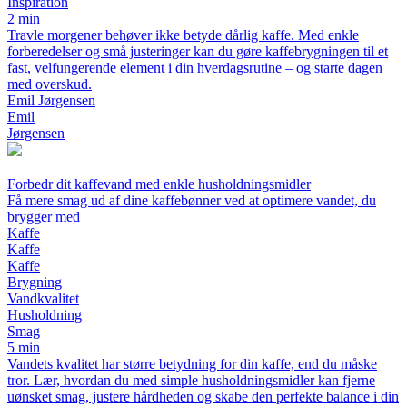
Inspiration
2 min
Travle morgener behøver ikke betyde dårlig kaffe. Med enkle
forberedelser og små justeringer kan du gøre kaffebrygningen til et
fast, velfungerende element i din hverdagsrutine – og starte dagen
med overskud.
Emil Jørgensen
Emil
Jørgensen
Forbedr dit kaffevand med enkle husholdningsmidler
Få mere smag ud af dine kaffebønner ved at optimere vandet, du
brygger med
Kaffe
Kaffe
Kaffe
Brygning
Vandkvalitet
Husholdning
Smag
5 min
Vandets kvalitet har større betydning for din kaffe, end du måske
tror. Lær, hvordan du med simple husholdningsmidler kan fjerne
uønsket smag, justere hårdheden og skabe den perfekte balance i din