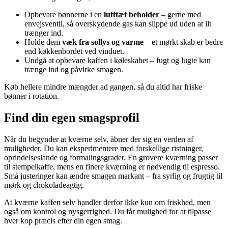
Opbevare bønnerne i en
lufttæt beholder
– gerne med
envejsventil, så overskydende gas kan slippe ud uden at ilt
trænger ind.
Holde dem
væk fra sollys og varme
– et mørkt skab er bedre
end køkkenbordet ved vinduet.
Undgå at opbevare kaffen i køleskabet – fugt og lugte kan
trænge ind og påvirke smagen.
Køb hellere mindre mængder ad gangen, så du altid har friske
bønner i rotation.
Find din egen smagsprofil
Når du begynder at kværne selv, åbner der sig en verden af
muligheder. Du kan eksperimentere med forskellige ristninger,
oprindelseslande og formalingsgrader. En grovere kværning passer
til stempelkaffe, mens en finere kværning er nødvendig til espresso.
Små justeringer kan ændre smagen markant – fra syrlig og frugtig til
mørk og chokoladeagtig.
At kværne kaffen selv handler derfor ikke kun om friskhed, men
også om kontrol og nysgerrighed. Du får mulighed for at tilpasse
hver kop præcis efter din egen smag.