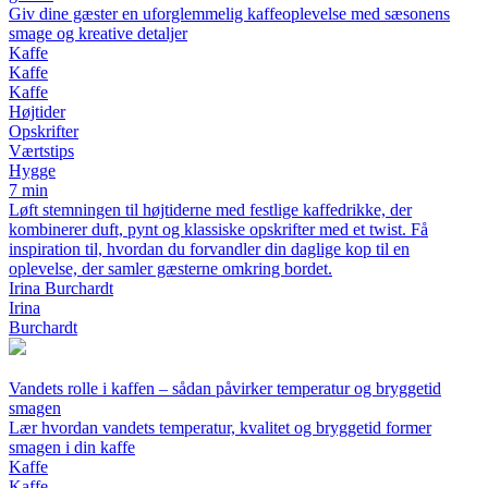
Giv dine gæster en uforglemmelig kaffeoplevelse med sæsonens
smage og kreative detaljer
Kaffe
Kaffe
Kaffe
Højtider
Opskrifter
Værtstips
Hygge
7 min
Løft stemningen til højtiderne med festlige kaffedrikke, der
kombinerer duft, pynt og klassiske opskrifter med et twist. Få
inspiration til, hvordan du forvandler din daglige kop til en
oplevelse, der samler gæsterne omkring bordet.
Irina Burchardt
Irina
Burchardt
Vandets rolle i kaffen – sådan påvirker temperatur og bryggetid
smagen
Lær hvordan vandets temperatur, kvalitet og bryggetid former
smagen i din kaffe
Kaffe
Kaffe