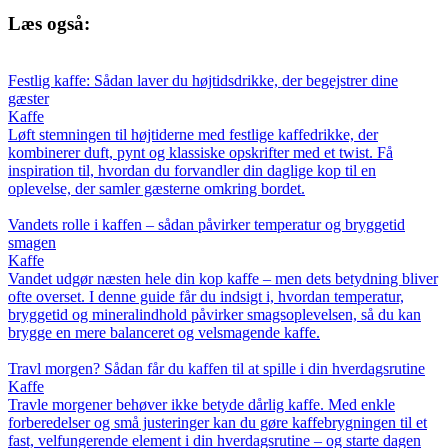
Læs også:
Festlig kaffe: Sådan laver du højtidsdrikke, der begejstrer dine
gæster
Kaffe
Løft stemningen til højtiderne med festlige kaffedrikke, der
kombinerer duft, pynt og klassiske opskrifter med et twist. Få
inspiration til, hvordan du forvandler din daglige kop til en
oplevelse, der samler gæsterne omkring bordet.
Vandets rolle i kaffen – sådan påvirker temperatur og bryggetid
smagen
Kaffe
Vandet udgør næsten hele din kop kaffe – men dets betydning bliver
ofte overset. I denne guide får du indsigt i, hvordan temperatur,
bryggetid og mineralindhold påvirker smagsoplevelsen, så du kan
brygge en mere balanceret og velsmagende kaffe.
Travl morgen? Sådan får du kaffen til at spille i din hverdagsrutine
Kaffe
Travle morgener behøver ikke betyde dårlig kaffe. Med enkle
forberedelser og små justeringer kan du gøre kaffebrygningen til et
fast, velfungerende element i din hverdagsrutine – og starte dagen