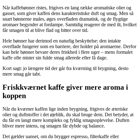
Når kaffebønner ristes, frigives en lang række aromatiske olier og
gasser, som giver kaffen dens karakteristiske duft og smag. Men så
snart bønnerne males, øges overfladen dramatisk, og de flygtige
aromaer begynder at fordampe. Samtidig reagerer de med ilt, hvilket
får smagen til at blive flad og bitter over tid.
Hele bønner har derimod en naturlig beskyttelse: den intakte
overflade fungerer som en barriere, der holder på aromaerne. Derfor
kan hele bønner bevare deres friskhed i flere uger – mens formalet
kaffe ofte mister sin fulde smag allerede efter få dage.
Kort sagt: jo længere tid der går fra kværning til brygning, desto
mere smag går tabt.
Friskkværnet kaffe giver mere aroma i
koppen
Når du kværner kaffen lige inden brygning, frigives de æteriske
olier og duftstoffer i det øjeblik, du skal bruge dem. Det betyder, at
du får en langt mere kompleks og fyldig smagsoplevelse. Duften
bliver mere intens, og smagen får dybde og balance.
Det gælder uanset, om du brygger espresso, filterkaffe eller