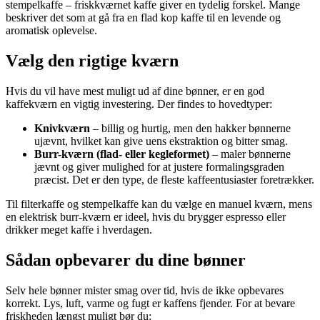
stempelkaffe – friskkværnet kaffe giver en tydelig forskel. Mange
beskriver det som at gå fra en flad kop kaffe til en levende og
aromatisk oplevelse.
Vælg den rigtige kværn
Hvis du vil have mest muligt ud af dine bønner, er en god
kaffekværn en vigtig investering. Der findes to hovedtyper:
Knivkværn
– billig og hurtig, men den hakker bønnerne
ujævnt, hvilket kan give uens ekstraktion og bitter smag.
Burr-kværn (flad- eller kegleformet)
– maler bønnerne
jævnt og giver mulighed for at justere formalingsgraden
præcist. Det er den type, de fleste kaffeentusiaster foretrækker.
Til filterkaffe og stempelkaffe kan du vælge en manuel kværn, mens
en elektrisk burr-kværn er ideel, hvis du brygger espresso eller
drikker meget kaffe i hverdagen.
Sådan opbevarer du dine bønner
Selv hele bønner mister smag over tid, hvis de ikke opbevares
korrekt. Lys, luft, varme og fugt er kaffens fjender. For at bevare
friskheden længst muligt bør du: