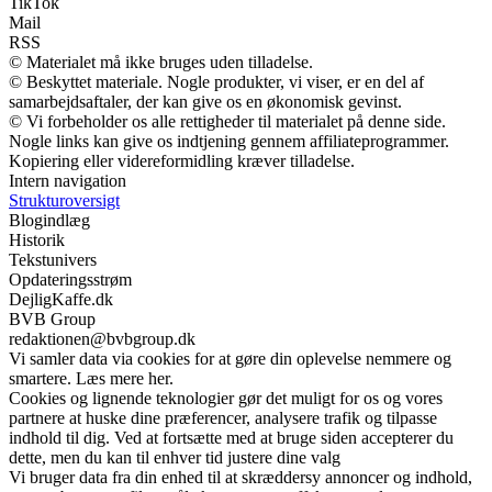
TikTok
Mail
RSS
© Materialet må ikke bruges uden tilladelse.
© Beskyttet materiale. Nogle produkter, vi viser, er en del af
samarbejdsaftaler, der kan give os en økonomisk gevinst.
© Vi forbeholder os alle rettigheder til materialet på denne side.
Nogle links kan give os indtjening gennem affiliateprogrammer.
Kopiering eller videreformidling kræver tilladelse.
Intern navigation
Strukturoversigt
Blogindlæg
Historik
Tekstunivers
Opdateringsstrøm
DejligKaffe.dk
BVB Group
redaktionen@bvbgroup.dk
Vi samler data via cookies for at gøre din oplevelse nemmere og
smartere. Læs mere her.
Cookies og lignende teknologier gør det muligt for os og vores
partnere at huske dine præferencer, analysere trafik og tilpasse
indhold til dig. Ved at fortsætte med at bruge siden accepterer du
dette, men du kan til enhver tid justere dine valg
Vi bruger data fra din enhed til at skræddersy annoncer og indhold,