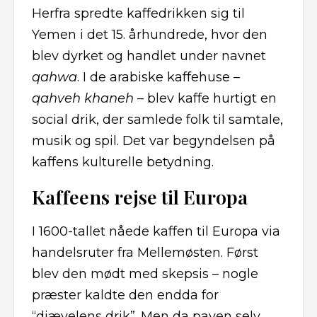
Herfra spredte kaffedrikken sig til
Yemen i det 15. århundrede, hvor den
blev dyrket og handlet under navnet
qahwa
. I de arabiske kaffehuse –
qahveh khaneh
– blev kaffe hurtigt en
social drik, der samlede folk til samtale,
musik og spil. Det var begyndelsen på
kaffens kulturelle betydning.
Kaffeens rejse til Europa
I 1600-tallet nåede kaffen til Europa via
handelsruter fra Mellemøsten. Først
blev den mødt med skepsis – nogle
præster kaldte den endda for
“djævelens drik”. Men da paven selv