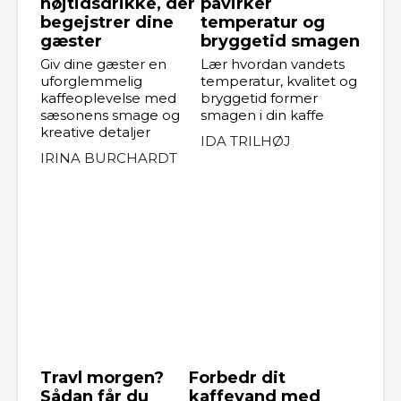
højtidsdrikke, der
påvirker
begejstrer dine
temperatur og
gæster
bryggetid smagen
Giv dine gæster en
Lær hvordan vandets
uforglemmelig
temperatur, kvalitet og
kaffeoplevelse med
bryggetid former
sæsonens smage og
smagen i din kaffe
kreative detaljer
IDA TRILHØJ
IRINA BURCHARDT
Travl morgen?
Forbedr dit
Sådan får du
kaffevand med