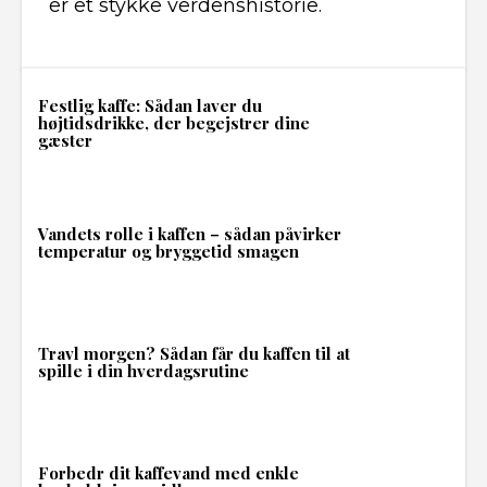
er et stykke verdenshistorie.
Festlig kaffe: Sådan laver du
højtidsdrikke, der begejstrer dine
gæster
Vandets rolle i kaffen – sådan påvirker
temperatur og bryggetid smagen
Travl morgen? Sådan får du kaffen til at
spille i din hverdagsrutine
Forbedr dit kaffevand med enkle