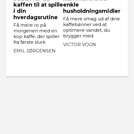
kaffen til at spille
enkle
i din
husholdningsmidler
hverdagsrutine
Få mere smag ud af dine
kaffebønner ved at
Få mere ro på
optimere vandet, du
morgenen med en
brygger med
kop kaffe, der spiller
fra første slurk
VICTOR VOGN
EMIL JØRGENSEN